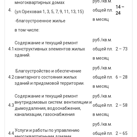
руб./кв.м.
многоквартирных домах
14 –
4.
общей пл.
(ул.Ореховая 1, 3, 5, 7, 9, 11, 13, 15)
24
в месяц
-благоустроенное жилье
в том числе:
руб./кв.м.
Содержание и текущий ремонт
4.1
конструктивных элементов жилых
общей пл.
2 – 73
зданий.
в месяц
руб./кв.м.
Благоустройство и обеспечение
4.2
санитарного состояния жилых
общей пл.
6 – 28
зданий и придомовой территории.
в месяц
Содержание и текущий ремонт
руб./кв.м.
внутридомовых систем: вентиляции и
4.3
общей пл.
2 – 58
дымоудаления, водоснабжения,
канализации, газоснабжения
в месяц
руб./кв.м.
Услуги и работы по управлению
4.4
общей пл.
2 – 65
многоквартирными домами