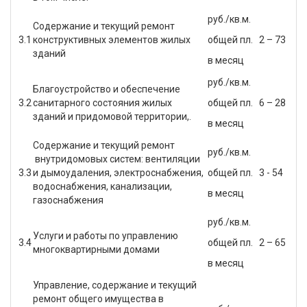
руб./кв.м.
Содержание и текущий ремонт
3.1
конструктивных элементов жилых
общей пл.
2 – 73
зданий
в месяц
руб./кв.м.
Благоустройство и обеспечение
3.2
санитарного состояния жилых
общей пл.
6 – 28
зданий и придомовой территории,.
в месяц
Содержание и текущий ремонт
руб./кв.м.
внутридомовых систем: вентиляции
3.3
и дымоудаления, электроснабжения,
общей пл.
3 - 54
водоснабжения, канализации,
в месяц
газоснабжения
руб./кв.м.
Услуги и работы по управлению
3.4
общей пл.
2 – 65
многоквартирными домами
в месяц
Управление, содержание и текущий
ремонт общего имущества в