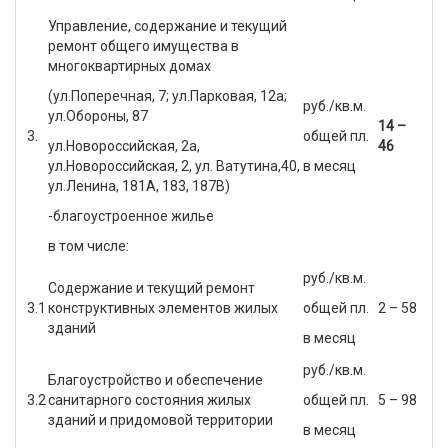
Управление, содержание и текущий
ремонт общего имущества в
многоквартирных домах
(ул.Поперечная, 7; ул.Парковая, 12а;
руб./кв.м.
ул.Обороны, 87
14 –
3.
общей пл.
ул.Новороссийская, 2а,
46
ул.Новороссийская, 2, ул. Ватутина,40,
в месяц
ул.Ленина, 181А, 183, 187В)
-благоустроенное жилье
в том числе:
руб./кв.м.
Содержание и текущий ремонт
3.1
конструктивных элементов жилых
общей пл.
2 – 58
зданий
в месяц
руб./кв.м.
Благоустройство и обеспечение
3.2
санитарного состояния жилых
общей пл.
5 – 98
зданий и придомовой территории
в месяц