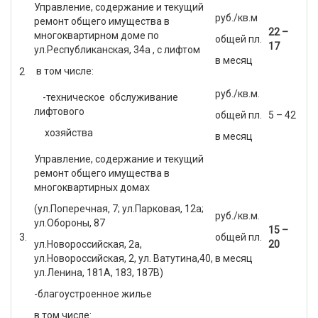
Управление, содержание и текущий
руб./кв.м
ремонт общего имущества в
22 –
многоквартирном доме по
общей пл.
17
ул.Республиканская, 34а , с лифтом
в месяц
в том числе:
2
руб./кв.м.
-техническое обслуживание
лифтового
общей пл.
5 – 42
хозяйства
в месяц
Управление, содержание и текущий
ремонт общего имущества в
многоквартирных домах
(ул.Поперечная, 7; ул.Парковая, 12а;
руб./кв.м.
ул.Обороны, 87
15 –
3.
общей пл.
ул.Новороссийская, 2а,
20
ул.Новороссийская, 2, ул. Ватутина,40,
в месяц
ул.Ленина, 181А, 183, 187В)
-благоустроенное жилье
в том числе: