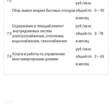
7.2
руб./кв.м.
Сбор, вывоз жидких бытовых отходов
общей пл.
0 – 90
в месяц
Содержание и текущий ремонт
руб./кв.м.
внутридомовых систем:
7.3
общей пл.
3 - 78
электроснабжения, отопления,
водоснабжения, газоснабжения
в месяц
руб./кв.м.
Услуги и работы по управлению
7.4
общей пл.
2 – 65
многоквартирными домами
в месяц
© 2026