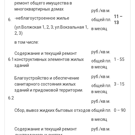
ремонт общего имущества в
многоквартирных домах
руб./кв.м.
11 –
-неблагоустроенное жилье
6.
общей пл.
13
(ул.Волжская 1, 2, 3; ул.Вокзальная 1,
в месяц
2, 3)
в том числе:
руб./кв.м.
Содержание и текущий ремонт
6.1
конструктивных элементов жилых
1 - 55
общей пл.
зданий
в месяц
руб./кв.м.
Благоустройство и обеспечение
санитарного состояния жилых
3 - 15
общей пл.
зданий и придомовой территории.
в месяц
6.2
руб./кв.м.
Сбор, вывоз жидких бытовых отходов
общей пл.
0 – 90
в месяц
Содержание и текущий ремонт
руб./кв.м.
внутридомовых систем: