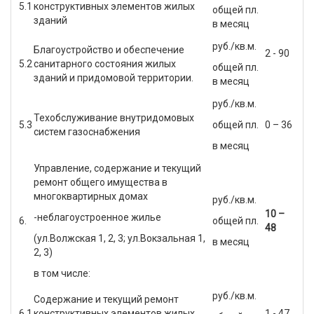
5.1
конструктивных элементов жилых
общей пл.
зданий
в месяц
руб./кв.м.
Благоустройство и обеспечение
2 - 90
5.2
санитарного состояния жилых
общей пл.
зданий и придомовой территории.
в месяц
руб./кв.м.
Техобслуживание внутридомовых
5.3
общей пл.
0 – 36
систем газоснабжения
в месяц
Управление, содержание и текущий
ремонт общего имущества в
многоквартирных домах
руб./кв.м.
10 –
-неблагоустроенное жилье
6.
общей пл.
48
(ул.Волжская 1, 2, 3; ул.Вокзальная 1,
в месяц
2, 3)
в том числе:
руб./кв.м.
Содержание и текущий ремонт
6.1
конструктивных элементов жилых
1 - 47