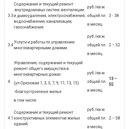
Содержание и текущий ремонт
руб./кв.м.
внутридомовых систем: вентиляции
3.3
и дымоудаления, электроснабжения,
общей пл.
3 - 38
водоснабжения, канализации,
в месяц
газоснабжения
руб./кв.м.
Услуги и работы по управлению
3.4
общей пл.
2 – 52
многоквартирными домами
в месяц
Управление, содержание и текущий
ремонт общего имущества в
руб./кв.м.
многоквартирных домах
13 –
4.
общей пл.
(ул.Ореховая 1, 3, 5, 7, 9, 11, 13, 15)
55
в месяц
-благоустроенное жилье
в том числе:
руб./кв.м.
Содержание и текущий ремонт
4.1
конструктивных элементов жилых
общей пл.
2 – 58
зданий.
в месяц