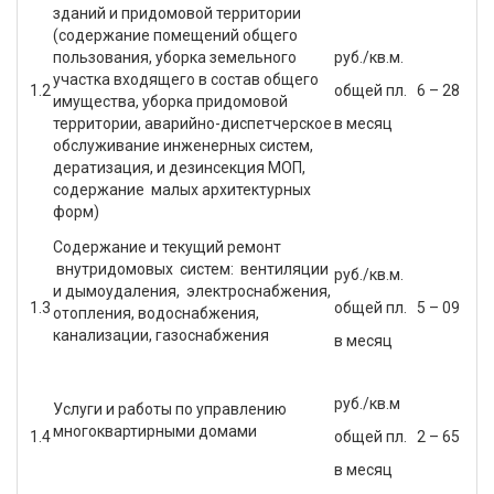
зданий и придомовой территории
(содержание помещений общего
пользования, уборка земельного
руб./кв.м.
участка входящего в состав общего
1.2
общей пл.
6 – 28
имущества, уборка придомовой
территории, аварийно-диспетчерское
в месяц
обслуживание инженерных систем,
дератизация, и дезинсекция МОП,
содержание малых архитектурных
форм)
Содержание и текущий ремонт
внутридомовых систем: вентиляции
руб./кв.м.
и дымоудаления, электроснабжения,
1.3
общей пл.
5 – 09
отопления, водоснабжения,
канализации, газоснабжения
в месяц
руб./кв.м
Услуги и работы по управлению
многоквартирными домами
1.4
общей пл.
2 – 65
в месяц