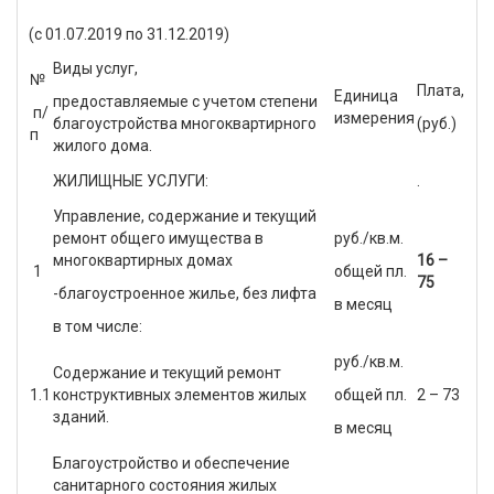
(с 01.07.2019 по 31.12.2019)
Виды услуг,
№
Плата,
Единица
предоставляемые с учетом степени
п/
измерения
благоустройства многоквартирного
(руб.)
п
жилого дома.
ЖИЛИЩНЫЕ УСЛУГИ:
.
Управление, содержание и текущий
ремонт общего имущества в
руб./кв.м.
многоквартирных домах
16 –
1
общей пл.
75
-благоустроенное жилье, без лифта
в месяц
в том числе:
руб./кв.м.
Содержание и текущий ремонт
1.1
конструктивных элементов жилых
общей пл.
2 – 73
зданий.
в месяц
Благоустройство и обеспечение
санитарного состояния жилых