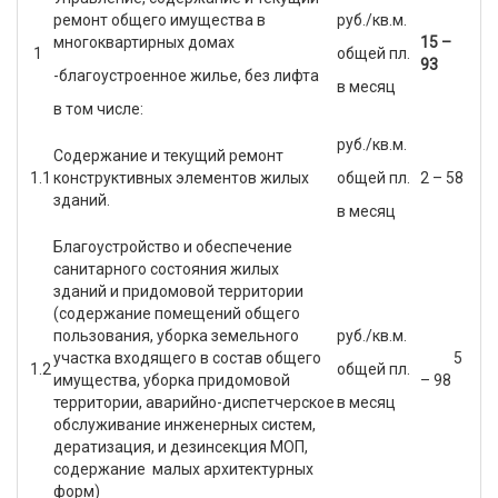
ремонт общего имущества в
руб./кв.м.
многоквартирных домах
15 –
1
общей пл.
93
-благоустроенное жилье, без лифта
в месяц
в том числе:
руб./кв.м.
Содержание и текущий ремонт
1.1
конструктивных элементов жилых
общей пл.
2 – 58
зданий.
в месяц
Благоустройство и обеспечение
санитарного состояния жилых
зданий и придомовой территории
(содержание помещений общего
пользования, уборка земельного
руб./кв.м.
участка входящего в состав общего
5
1.2
общей пл.
имущества, уборка придомовой
– 98
территории, аварийно-диспетчерское
в месяц
обслуживание инженерных систем,
дератизация, и дезинсекция МОП,
содержание малых архитектурных
форм)