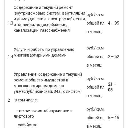
Содержание и текущий ремонт
внутридомовых систем: вентиляции
руб./кв.м.
и дымоудаления, электроснабжения,
1.3
общей пл.
4 – 85
отопления, водоснабжения,
канализации, газоснабжения
в месяц
руб./кв.м
Услуги и работы по управлению
многоквартирными домами
1.4
общей пл.
2 – 52
в месяц
Управление, содержание и текущий
руб./кв.м
ремонт общего имущества в
21 –
многоквартирном доме по
общей пл.
08
ул.Республиканская, 34а , с лифтом
в месяц
в том числе:
2
руб./кв.м.
-техническое обслуживание
лифтового
общей пл.
5 – 15
хозяйства
в месяц