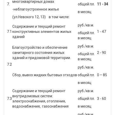
многоквартирных домах
7.
общей пл.
11 - 34
-неблагоустроенное жилье
в месяц
(ул.Невского 12, 13) в том числе:
руб./кв.м.
Содержание и текущий ремонт
7.1
конструктивных элементов жилых
1 - 47
общей пл.
зданий
в месяц
руб./кв.м.
Благоустройство и обеспечение
санитарного состояния жилых
2 - 90
общей пл.
зданий и придомовой территории.
в месяц
7.2
руб./кв.м.
Сбор, вывоз жидких бытовых отходов
общей пл.
0 – 85
в месяц
Содержание и текущий ремонт
руб./кв.м.
внутридомовых систем:
7.3
общей пл.
3 - 60
электроснабжения, отопления,
водоснабжения, газоснабжения
в месяц
руб./кв.м.