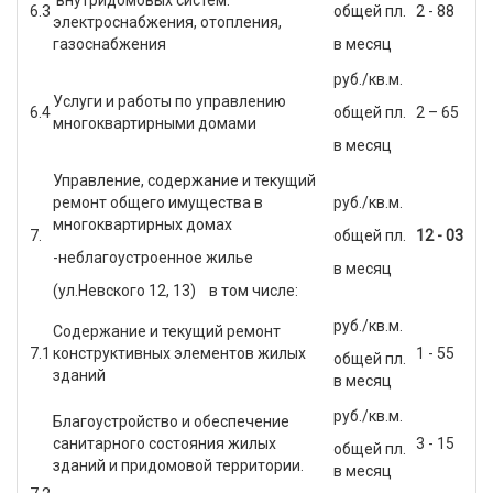
6.3
общей пл.
2 - 88
электроснабжения, отопления,
газоснабжения
в месяц
руб./кв.м.
Услуги и работы по управлению
6.4
общей пл.
2 – 65
многоквартирными домами
в месяц
Управление, содержание и текущий
ремонт общего имущества в
руб./кв.м.
многоквартирных домах
7.
общей пл.
12 - 03
-неблагоустроенное жилье
в месяц
(ул.Невского 12, 13) в том числе:
руб./кв.м.
Содержание и текущий ремонт
7.1
конструктивных элементов жилых
1 - 55
общей пл.
зданий
в месяц
руб./кв.м.
Благоустройство и обеспечение
санитарного состояния жилых
3 - 15
общей пл.
зданий и придомовой территории.
в месяц