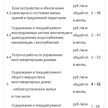
руб./кв.м.
Благоустройство и обеспечение
4.2
санитарного состояния жилых
общей пл.
5 – 98
зданий и придомовой территории.
в месяц
Содержание и текущий ремонт
руб./кв.м.
внутридомовых систем: вентиляции и
4.3
общей пл.
2 – 47
дымоудаления, водоснабжения,
канализации, газоснабжения
в месяц
руб./кв.м.
Услуги и работы по управлению
4.4
общей пл.
2 – 52
многоквартирными домами
в месяц
Содержание и текущий ремонт
общего имущества в
руб./кв.м.
многоквартирных домах
5.
общей пл.
4 – 55
- неблагоустроенное жилье
в месяц
в том числе:
руб./кв.м.
Содержание и текущий ремонт
1 - 29