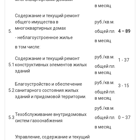
в месяц
Содержание и текущий ремонт
общего имущества в
руб./кв.м.
многоквартирных домах
5.
общей пл.
4 – 89
- неблагоустроенное жилье
в месяц
в том числе:
руб./кв.м.
Содержание и текущий ремонт
1 - 37
5.1
конструктивных элементов жилых
общей пл.
зданий
в месяц
руб./кв.м.
Благоустройство и обеспечение
3 - 15
5.2
санитарного состояния жилых
общей пл.
зданий и придомовой территории.
в месяц
руб./кв.м.
Техобслуживание внутридомовых
5.3
общей пл.
0 – 37
систем газоснабжения
в месяц
Управление, содержание и текущий