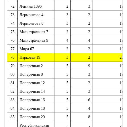
72
Ленина 189б
2
3
197
73
Лермонтова 4
3
2
195
74
Лермонтова 8
3
2
195
75
Магистральная 7
2
2
195
76
Магистральная 9
4
4
196
77
Мира 67
2
2
195
78
Парковая 19
3
2
200
79
Поперечная 2
5
9
198
80
Поперечная 8
5
3
199
81
Поперечная 12
5
2
199
82
Поперечная 14
5
3
199
83
Поперечная 16
5
6
198
84
Поперечная 18
5
4
199
85
Поперечная 20
5
8
198
Республиканская