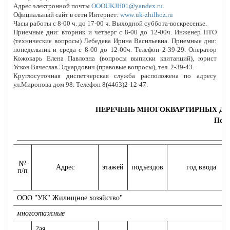
Адрес электронной почты
OOOUKJH01@yandex.ru
.
Официальный сайт в сети Интернет:
www
.
uk
-
zhilhoz
.
ru
Часы работы с 8-00 ч. до 17-00 ч. Выходной суббота-воскресенье.
Приемные дни: вторник и четверг с 8-00 до 12-00ч. Инженер ПТО
(технические вопросы) Лебедева Ирина Васильевна. Приемные дни:
понедельник и среда с 8-00 до 12-00ч. Телефон 2-39-29. Оператор
Кожокарь Елена Павловна (вопросы выписки квитанций), юрист
Усков Вячеслав Эдуардович (правовые вопросы), тел. 2-39-43.
Круглосуточная диспетчерская служба расположена по адресу
ул.Миронова дом 98. Телефон 8(4463)2-12-47.
ПЕРЕЧЕНЬ МНОГОКВАРТИРНЫХ ДО
По с
№
Адрес
этажей
подъездов
год ввода
п/п
ООО "УК" Жилищное хозяйство"
многоэтажные
2ая